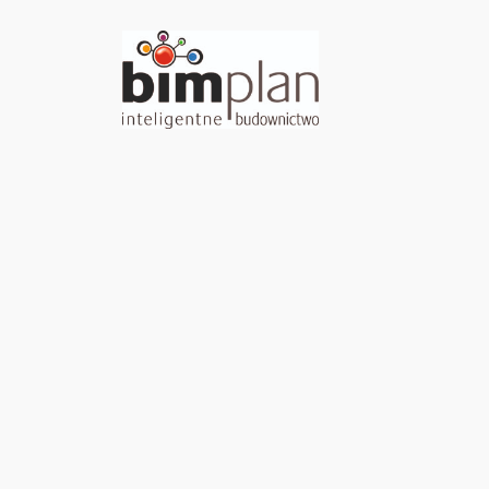
Przejdź
do
treści